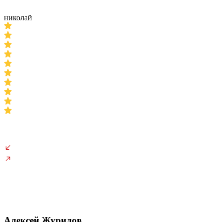
николай
Алексей Журилов